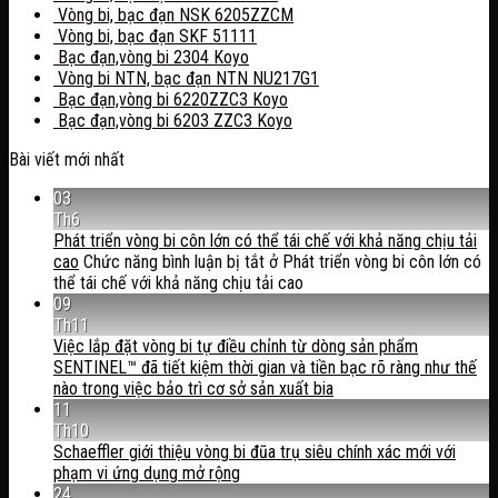
Vòng bi, bạc đạn NSK 6205ZZCM
Vòng bi, bạc đạn SKF 51111
Bạc đạn,vòng bi 2304 Koyo
Vòng bi NTN, bạc đạn NTN NU217G1
Bạc đạn,vòng bi 6220ZZC3 Koyo
Bạc đạn,vòng bi 6203 ZZC3 Koyo
Bài viết mới nhất
03
Th6
Phát triển vòng bi côn lớn có thể tái chế với khả năng chịu tải
cao
Chức năng bình luận bị tắt
ở Phát triển vòng bi côn lớn có
thể tái chế với khả năng chịu tải cao
09
Th11
Việc lắp đặt vòng bi tự điều chỉnh từ dòng sản phẩm
SENTINEL™ đã tiết kiệm thời gian và tiền bạc rõ ràng như thế
nào trong việc bảo trì cơ sở sản xuất bia
11
Th10
Schaeffler giới thiệu vòng bi đũa trụ siêu chính xác mới với
phạm vi ứng dụng mở rộng
24