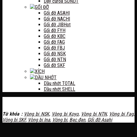
Dây curoa SUNDT
GỐI ĐỠ
Gối đỡ ASAHI
Gối đỡ NACHI
Gối đỡ JIB
Gối đỡ FYH
Gối đỡ KBC
Gối đỡ FAG
Gối đỡ FBJ
Gối đỡ NSK
Gối đỡ NTN
Gối đỡ SKF
XÍCH
DẦU NHỚT
Dầu nhớt TOTAL
Dầu nhớt SHELL
Từ khóa :
Vòng bi NSK
,
Vòng bi Koyo
,
Vòng bi NTN
,
Vòng bi Fag
,
Vòng bi SKF
,
Vòng bi Ina
,
Vòng bi
,
Bạc đạn
,
Gối đỡ Asahi