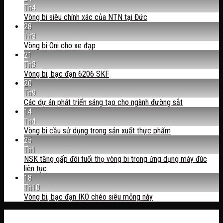
Th4
Vòng bi siêu chính xác của NTN tại Đức
28
Th3
Vòng bi Oni cho xe đạp
21
Th3
Vòng bi, bạc đạn 6206 SKF
20
Th9
Các dự án phát triển sáng tạo cho ngành đường sắt
14
Th4
Vòng bi cầu sử dụng trong sản xuất thực phẩm
25
Th1
NSK tăng gấp đôi tuổi thọ vòng bi trong ứng dụng máy đúc
liên tục
18
Th10
Vòng bi, bạc đạn IKO chéo siêu mỏng này