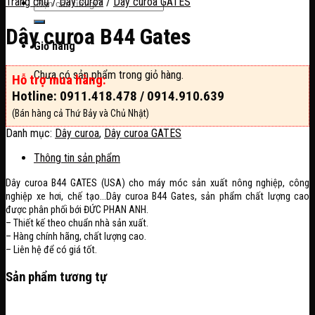
Trang chủ
/
Dây curoa
/
Dây curoa GATES
Dây curoa B44 Gates
Giỏ hàng
Chưa có sản phẩm trong giỏ hàng.
Hỗ trợ mua hàng:
Hotline: 0911.418.478 / 0914.910.639
(Bán hàng cả Thứ Bảy và Chủ Nhật)
Danh mục:
Dây curoa
,
Dây curoa GATES
Thông tin sản phẩm
Dây curoa B44 GATES (USA) cho máy móc sản xuất nông nghiệp, công
nghiệp xe hơi, chế tạo…Dây curoa B44 Gates, sản phẩm chất lượng cao
được phân phối bới ĐỨC PHAN ANH.
– Thiết kế theo chuẩn nhà sản xuất.
– Hàng chính hãng, chất lượng cao.
– Liên hệ để có giá tốt.
Sản phẩm tương tự