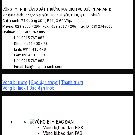
CÔNG TY TNHH SẢN XUẤT THƯƠNG MẠI DỊCH VỤ ĐỨC PHAN ANH;
VP giao dich: 273/2 Nguyễn Trọng Tuyển, P.10, Q.Phú Nhuận;
Chi nhánh: 75 Đường Số 1, P.11, Q.Gò Vấp;
Phone: 028 3997 4295 - Fax : 028 3997 4296 - Tax ID : 0312746065;
Hotline:
0915 767 082
Hải: 0915 767 082
Khoa: 0911 408 478
Linh: 0911 418 478
Lan: 0914 910 639
Hải: 0915 767 082
Email: hai@ducphananh.com
Vòng bi trượt
|
Bạc đạn trượt
|
Thanh trượt
Vòng bi Inox
|
Bạc đạn Inox
VÒNG BI – BẠC ĐẠN
Vòng bi,bạc đạn NSK
Vòng bi,bạc đạn FAG