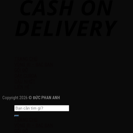
TRANG CHỦ
VÒNG BI – BẠC ĐẠN
GỐI ĐỠ
DÂY CUROA
DẦU NHỚT
LIÊN HỆ
Copyright 2026 ©
ĐỨC PHAN ANH
TRANG CHỦ
VÒNG BI – BẠC ĐẠN
GỐI ĐỠ