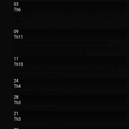
03
Th6
Phát triển vòng bi côn lớn có thể tái chế với khả năng chịu tải
cao
Chức năng bình luận bị tắt
ở Phát triển vòng bi côn lớn có
thể tái chế với khả năng chịu tải cao
09
Th11
Việc lắp đặt vòng bi tự điều chỉnh từ dòng sản phẩm
SENTINEL™ đã tiết kiệm thời gian và tiền bạc rõ ràng như thế
nào trong việc bảo trì cơ sở sản xuất bia
11
Th10
Schaeffler giới thiệu vòng bi đũa trụ siêu chính xác mới với
phạm vi ứng dụng mở rộng
24
Th4
Vòng bi siêu chính xác của NTN tại Đức
28
Th3
Vòng bi Oni cho xe đạp
21
Th3
Vòng bi, bạc đạn 6206 SKF