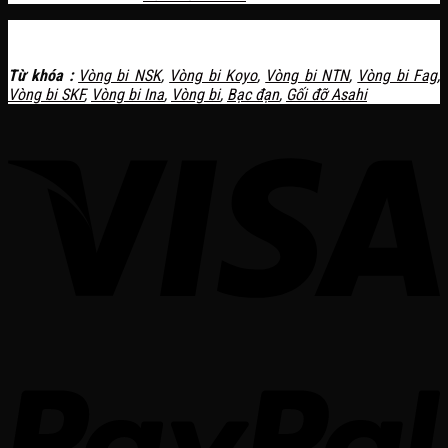
Từ khóa :
Vòng bi NSK
,
Vòng bi Koyo
,
Vòng bi NTN
,
Vòng bi Fag
,
Vòng bi SKF
,
Vòng bi Ina
,
Vòng bi
,
Bạc đạn
,
Gối đỡ Asahi