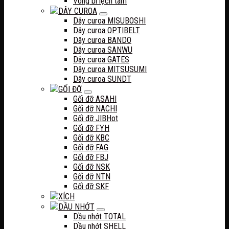
Vòng bi lệch tâm
DÂY CUROA
Dây curoa MISUBOSHI
Dây curoa OPTIBELT
Dây curoa BANDO
Dây curoa SANWU
Dây curoa GATES
Dây curoa MITSUSUMI
Dây curoa SUNDT
GỐI ĐỠ
Gối đỡ ASAHI
Gối đỡ NACHI
Gối đỡ JIB
Gối đỡ FYH
Gối đỡ KBC
Gối đỡ FAG
Gối đỡ FBJ
Gối đỡ NSK
Gối đỡ NTN
Gối đỡ SKF
XÍCH
DẦU NHỚT
Dầu nhớt TOTAL
Dầu nhớt SHELL