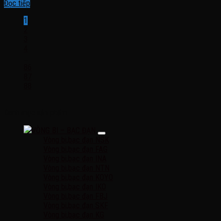
Đọc tiếp
1
2
3
4
…
86
87
88
Danh mục sản phẩm
VÒNG BI – BẠC ĐẠN
Vòng bi,bạc đạn NSK
Vòng bi,bạc đạn FAG
Vòng bi,bạc đạn INA
Vòng bi,bạc đạn NTN
Vòng bi,bạc đạn KOYO
Vòng bi,bạc đạn IKO
Vòng bi,bạc đạn FBJ
Vòng bi,bạc đạn SKF
Vòng bi,bạc đạn KG