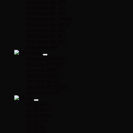
Vòng bi,bạc đạn MPZ
Vòng bi,bạc đạn JIB
Vòng bi,bạc đạn NNB
Vòng bi,bạc đạn TIMKEN
Vòng bi,bạc đạn NACHI
Vòng bi,bạc đạn JNS
Vòng bi,bạc đạn MYT
Vòng bi,bạc đạn LA’S
Vòng bi lệch tâm
DÂY CUROA
Dây curoa MISUBOSHI
Dây curoa OPTIBELT
Dây curoa BANDO
Dây curoa SANWU
Dây curoa GATES
Dây curoa MITSUSUMI
Dây curoa SUNDT
GỐI ĐỠ
Gối đỡ ASAHI
Gối đỡ NACHI
Gối đỡ JIB
Gối đỡ FYH
Gối đỡ KBC
Gối đỡ FAG