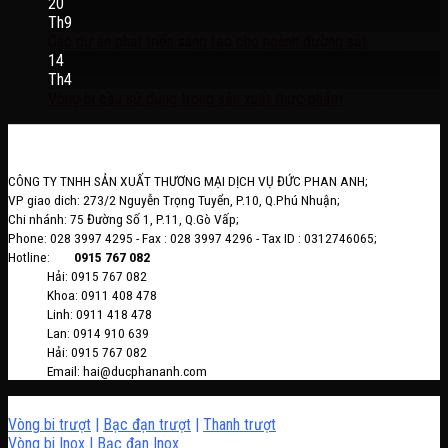
20
Th9
Các dự án phát triển sáng tạo cho ngành đường sắt
14
Th4
Vòng bi cầu sử dụng trong sản xuất thực phẩm
CÔNG TY TNHH SẢN XUẤT THƯƠNG MẠI DỊCH VỤ ĐỨC PHAN ANH;
VP giao dich: 273/2 Nguyễn Trọng Tuyển, P.10, Q.Phú Nhuận;
Chi nhánh: 75 Đường Số 1, P.11, Q.Gò Vấp;
Phone: 028 3997 4295 - Fax : 028 3997 4296 - Tax ID : 0312746065;
Hotline:
0915 767 082
Hải: 0915 767 082
Khoa: 0911 408 478
Linh: 0911 418 478
Lan: 0914 910 639
Hải: 0915 767 082
Email: hai@ducphananh.com
Vòng bi trượt
|
Bạc đạn trượt
|
Thanh trượt
Vòng bi Inox
|
Bạc đạn Inox