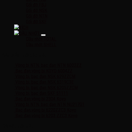
Gối đỡ FBJ
Gối đỡ NSK
Gối đỡ NTN
Gối đỡ SKF
XÍCH
DẦU NHỚT
Dầu nhớt TOTAL
Dầu nhớt SHELL
Sản phẩm mới cập nhật
Vòng bi NTN, bạc đạn NTN 6002ZZ
Bạc đạn,vòng bi KOYO 6004ZZ
Vòng bi, bạc đạn NSK 629ZZCM
Vòng bi, bạc đạn NSK 6319C3E
Vòng bi, bạc đạn NSK 6205ZZCM
Vòng bi, bạc đạn SKF 51111
Bạc đạn,vòng bi 2304 Koyo
Vòng bi NTN, bạc đạn NTN NU217G1
Bạc đạn,vòng bi 6220ZZC3 Koyo
Bạc đạn,vòng bi 6203 ZZC3 Koyo
Bài viết mới nhất