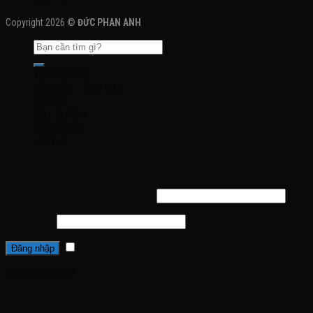
Copyright 2026 ©
ĐỨC PHAN ANH
TRANG CHỦ
VÒNG BI – BẠC ĐẠN
GỐI ĐỠ
DÂY CUROA
DẦU NHỚT
LIÊN HỆ
Đăng nhập
Tên tài khoản hoặc địa chỉ email
*
Mật khẩu
*
Ghi nhớ mật khẩu
Đăng nhập
Quên mật khẩu?
Đăng ký