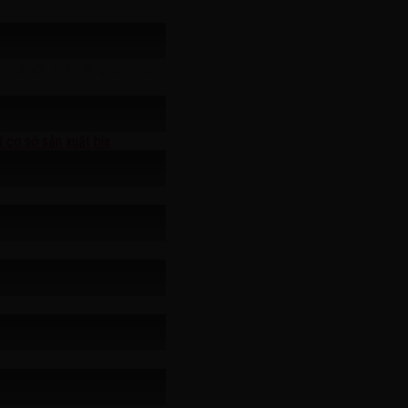
 chế với khả năng chịu tải
ì cơ sở sản xuất bia