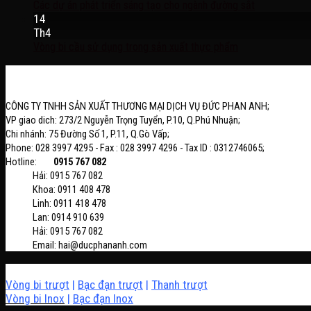
Các dự án phát triển sáng tạo cho ngành đường sắt
14
Th4
Vòng bi cầu sử dụng trong sản xuất thực phẩm
CÔNG TY TNHH SẢN XUẤT THƯƠNG MẠI DỊCH VỤ ĐỨC PHAN ANH;
VP giao dich: 273/2 Nguyễn Trọng Tuyển, P.10, Q.Phú Nhuận;
Chi nhánh: 75 Đường Số 1, P.11, Q.Gò Vấp;
Phone: 028 3997 4295 - Fax : 028 3997 4296 - Tax ID : 0312746065;
Hotline:
0915 767 082
Hải: 0915 767 082
Khoa: 0911 408 478
Linh: 0911 418 478
Lan: 0914 910 639
Hải: 0915 767 082
Email: hai@ducphananh.com
Vòng bi trượt
|
Bạc đạn trượt
|
Thanh trượt
Vòng bi Inox
|
Bạc đạn Inox