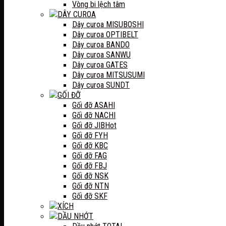
Vòng bi lệch tâm
DÂY CUROA
Dây curoa MISUBOSHI
Dây curoa OPTIBELT
Dây curoa BANDO
Dây curoa SANWU
Dây curoa GATES
Dây curoa MITSUSUMI
Dây curoa SUNDT
GỐI ĐỠ
Gối đỡ ASAHI
Gối đỡ NACHI
Gối đỡ JIB
Gối đỡ FYH
Gối đỡ KBC
Gối đỡ FAG
Gối đỡ FBJ
Gối đỡ NSK
Gối đỡ NTN
Gối đỡ SKF
XÍCH
DẦU NHỚT