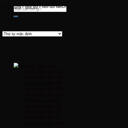
Trang chủ
/
Gối đỡ
/
Gối đỡ NACHI
Lọc
Xem tất cả 0 kết quả
Giỏ hàng
Chưa có sản phẩm trong giỏ hàng.
Không tìm thấy sản phẩm nào khớp với lựa chọn của bạn.
Danh mục sản phẩm
VÒNG BI – BẠC ĐẠN
Vòng bi,bạc đạn NSK
Vòng bi,bạc đạn FAG
Vòng bi,bạc đạn INA
Vòng bi,bạc đạn NTN
Vòng bi,bạc đạn KOYO
Vòng bi,bạc đạn IKO
Vòng bi,bạc đạn FBJ
Vòng bi,bạc đạn SKF
Vòng bi,bạc đạn KG
Vòng bi,bạc đạn MPZ