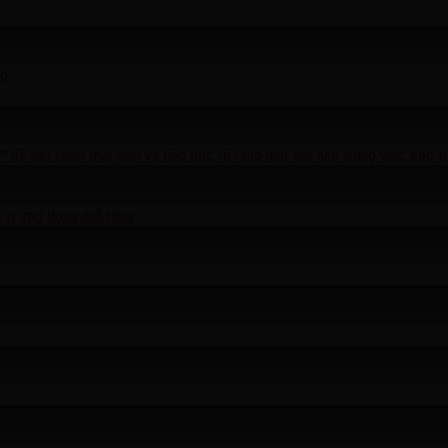
Chức năng bình luận bị tắt
ở Phát triển vòng bi côn lớn có thể tái
ao
ã tiết kiệm thời gian và tiền bạc rõ ràng như thế nào trong việc bảo tr
ạm vi ứng dụng mở rộng