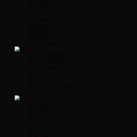
Vòng bi,bạc đạn JIB
Vòng bi,bạc đạn NNB
Vòng bi,bạc đạn TIMKEN
Vòng bi,bạc đạn NACHI
Vòng bi,bạc đạn JNS
Vòng bi,bạc đạn MYT
Vòng bi,bạc đạn LA’S
Vòng bi lệch tâm
DÂY CUROA
Dây curoa MISUBOSHI
Dây curoa OPTIBELT
Dây curoa BANDO
Dây curoa SANWU
Dây curoa GATES
Dây curoa MITSUSUMI
Dây curoa SUNDT
GỐI ĐỠ
Gối đỡ ASAHI
Gối đỡ NACHI
Gối đỡ JIB
Gối đỡ FYH
Gối đỡ KBC
Gối đỡ FAG