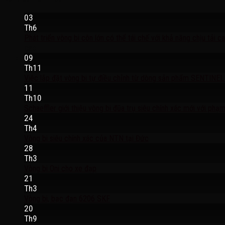
03
Th6
Phát triển vòng bi côn lớn có thể tái chế với khả năng chịu tải c
cao
09
Th11
Việc lắp đặt vòng bi tự điều chỉnh từ dòng sản phẩm SENTINEL™ đ
11
Th10
Schaeffler giới thiệu vòng bi đũa trụ siêu chính xác mới với ph
24
Th4
Vòng bi siêu chính xác của NTN tại Đức
28
Th3
Vòng bi Oni cho xe đạp
21
Th3
Vòng bi, bạc đạn 6206 SKF
20
Th9