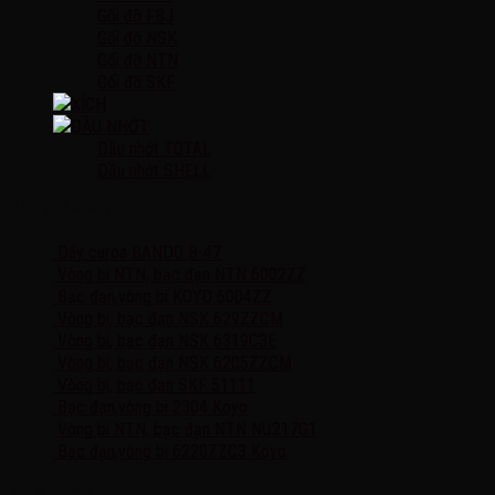
Gối đỡ FBJ
Gối đỡ NSK
Gối đỡ NTN
Gối đỡ SKF
XÍCH
DẦU NHỚT
Dầu nhớt TOTAL
Dầu nhớt SHELL
Sản phẩm mới cập nhật
Dây curoa BANDO B-47
Vòng bi NTN, bạc đạn NTN 6002ZZ
Bạc đạn,vòng bi KOYO 6004ZZ
Vòng bi, bạc đạn NSK 629ZZCM
Vòng bi, bạc đạn NSK 6319C3E
Vòng bi, bạc đạn NSK 6205ZZCM
Vòng bi, bạc đạn SKF 51111
Bạc đạn,vòng bi 2304 Koyo
Vòng bi NTN, bạc đạn NTN NU217G1
Bạc đạn,vòng bi 6220ZZC3 Koyo
Bài viết mới nhất